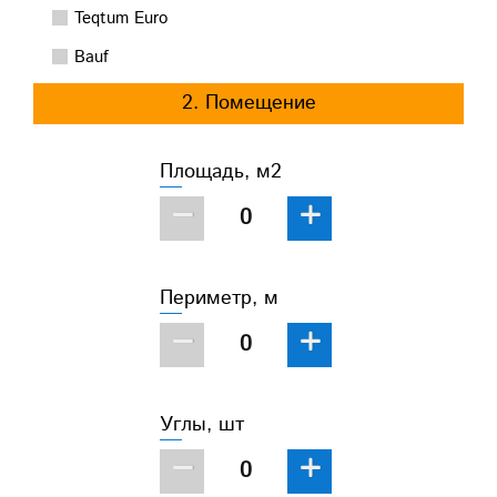
Teqtum Euro
Bauf
2. Помещение
Площадь, м2
−
+
Периметр, м
−
+
Углы, шт
−
+