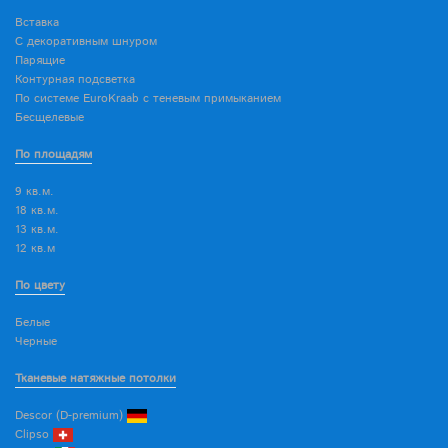
Вставка
С декоративным шнуром
Парящие
Контурная подсветка
По системе EuroKraab с теневым примыканием
Бесщелевые
По площадям
9 кв.м.
18 кв.м.
13 кв.м.
12 кв.м
По цвету
Белые
Черные
Тканевые натяжные потолки
Descor (D-premium)
Clipso