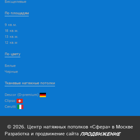
Бесщелевые
По площадям
9 кв.м.
18 кв.м.
13 кв.м.
12 кв.м
По цвету
Белые
Черные
Тканевые натяжные потолки
Descor (D-premium)
Clipso
Cerutti
© 2026. Центр натяжных потолков «Сфера» в Москве
Разработка
и
продвижение
сайта