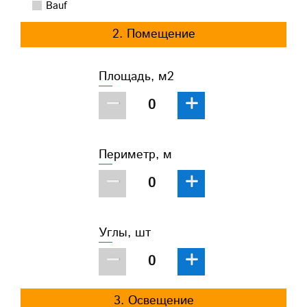
Bauf
2. Помещение
Площадь, м2
−
+
Периметр, м
−
+
Углы, шт
−
+
3. Освещение