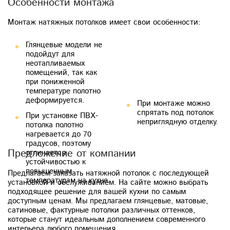
Особенности монтажа
Монтаж натяжных потолков имеет свои особенности:
нагревается до 70
Глянцевые модели не
градусов, поэтому
подойдут для
отличается
неотапливаемых
устойчивостью к
помещений, так как
повышенным
при пониженной
температурам на кухне.
температуре полотно
деформируется.
При монтаже можно
спрятать под потолок
При установке ПВХ-
неприглядную отделку.
потолка полотно
Предложение от компании
Предлагаем заказать натяжной потолок с последующей
установкой и обслуживанием. На сайте можно выбрать
подходящее решение для вашей кухни по самым
доступным ценам. Мы предлагаем глянцевые, матовые,
сатиновые, фактурные потолки различных оттенков,
которые станут идеальным дополнением современного
интерьера любого помещения.